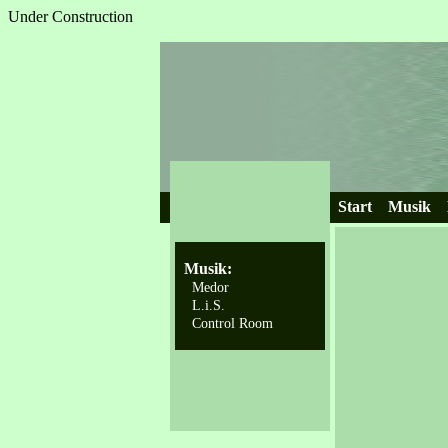
Under Construction
Start
Musik
Musik:
Medor
L.i.S.
Control Room