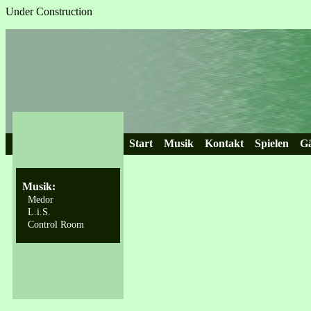
Under Construction
Start
Musik
Kontakt
Spielen
Gä
Musik:
Medor
L.i.S.
Control Room